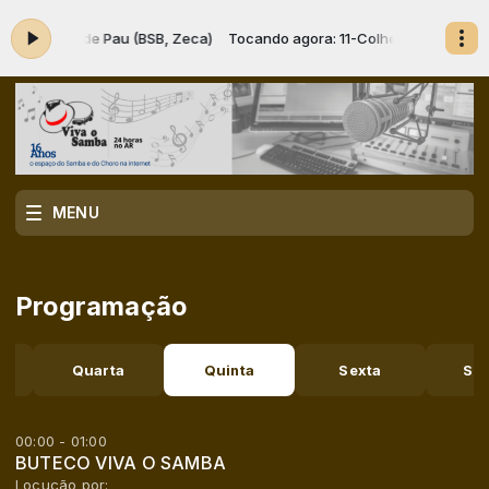
11-Colher de Pau (BSB, Zeca)
Tocando agora: 11-Colher de Pau (BSB, 
MENU
Programação
Quarta
Quinta
Sexta
Sá
00:00 - 01:00
BUTECO VIVA O SAMBA
Locução por: