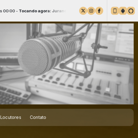
: Jurandir da Mangueira - Minha companheira (Jurandir) - Mangue
Locutores
Contato